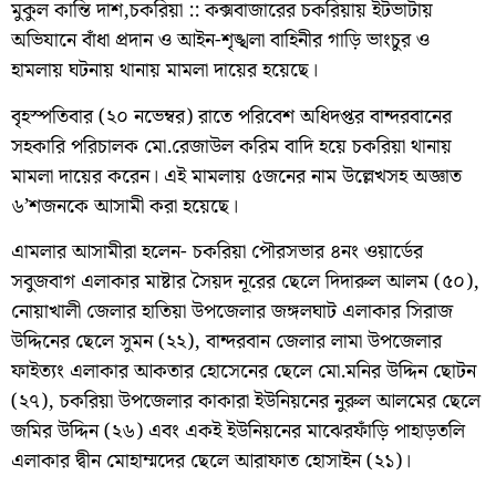
মুকুল কান্তি দাশ,চকরিয়া :: কক্সবাজারের চকরিয়ায় ইটভাটায়
অভিযানে বাঁধা প্রদান ও আইন-শৃঙ্খলা বাহিনীর গাড়ি ভাংচুর ও
হামলায় ঘটনায় থানায় মামলা দায়ের হয়েছে।
বৃহস্পতিবার (২০ নভেম্বর) রাতে পরিবেশ অধিদপ্তর বান্দরবানের
সহকারি পরিচালক মো.রেজাউল করিম বাদি হয়ে চকরিয়া থানায়
মামলা দায়ের করেন। এই মামলায় ৫জনের নাম উল্লেখসহ অজ্ঞাত
৬’শজনকে আসামী করা হয়েছে।
এামলার আসামীরা হলেন- চকরিয়া পৌরসভার ৪নং ওয়ার্ডের
সবুজবাগ এলাকার মাষ্টার সৈয়দ নূরের ছেলে দিদারুল আলম (৫০),
নোয়াখালী জেলার হাতিয়া উপজেলার জঙ্গলঘাট এলাকার সিরাজ
উদ্দিনের ছেলে সুমন (২২), বান্দরবান জেলার লামা উপজেলার
ফাইত্যং এলাকার আকতার হোসেনের ছেলে মো.মনির উদ্দিন ছোটন
(২৭), চকরিয়া উপজেলার কাকারা ইউনিয়নের নুরুল আলমের ছেলে
জমির উদ্দিন (২৬) এবং একই ইউনিয়নের মাঝেরফাঁড়ি পাহাড়তলি
এলাকার দ্বীন মোহাম্মদের ছেলে আরাফাত হোসাইন (২১)।