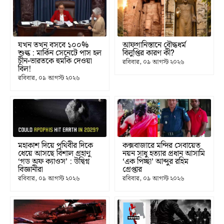
যখন তখন বসবে ১০০%
আফগানিস্তানে বৌদ্ধধর্ম
শুল্ক : মার্কিন সেনেটে পাস হল
বিলুপ্তির কারণ কী?
চীন-ভারতকে হুমকি দেওয়া
রবিবার, ০৯ আগস্ট ২০২৬
বিল!
রবিবার, ০৯ আগস্ট ২০২৬
মহাকাশ দিয়ে পৃথিবীর দিকে
কক্সবাজারে মন্দির সেবায়েত
ধেয়ে আসছে বিশাল গ্রহাণু
নয়ন সাধু হত্যার প্রধান আসামি
‘গড অফ ক্যাওস’ : উদ্বিগ্ন
‘এক পিচ্ছা’ আব্দুর রহিম
বিজ্ঞানীরা
গ্রেপ্তার
রবিবার, ০৯ আগস্ট ২০২৬
রবিবার, ০৯ আগস্ট ২০২৬