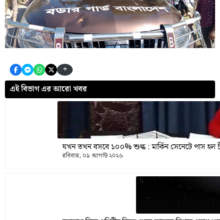
+
এই বিভাগ এর আরো খবর
যখন তখন বসবে ১০০% শুল্ক : মার্কিন সেনেটে পাস হল 
রবিবার, ০৯ আগস্ট ২০২৬