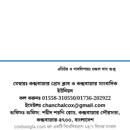
এডিটর ও পাবলিশারঃ চঞ্চল দাস গুপ্ত
মেম্বারঃ কক্সবাজার প্রেস ক্লাব ও কক্সবাজার সাংবাদিক
ইউনিয়ন
কল করুনঃ 01558-310550/01736-202922
ইমেইলঃ chanchalcox@gmail.com
অফিসঃ অফিস: শহীদ শরণি রোড, কক্সবাজার পৌরসভা,
কক্সবাজার-৪৭০০, বাংলাদেশ
coxbangla.com হল একটি নিবেদিতপ্রাণ ২৪/৭ দিনের সংবাদ