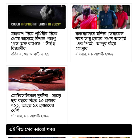
মহাকাশ দিয়ে পৃথিবীর দিকে
কক্সবাজারে মন্দির সেবায়েত
ধেয়ে আসছে বিশাল গ্রহাণু
নয়ন সাধু হত্যার প্রধান আসামি
‘গড অফ ক্যাওস’ : উদ্বিগ্ন
‘এক পিচ্ছা’ আব্দুর রহিম
বিজ্ঞানীরা
গ্রেপ্তার
রবিবার, ০৯ আগস্ট ২০২৬
রবিবার, ০৯ আগস্ট ২০২৬
মোটরসাইকেল দুর্ঘটনা : সাড়ে
ছয় বছরে নিহত ১৫ হাজার
৭১২, আহত ১৪ হাজারের
বেশি
শনিবার, ০৮ আগস্ট ২০২৬
এই বিভাগের আরো খবর