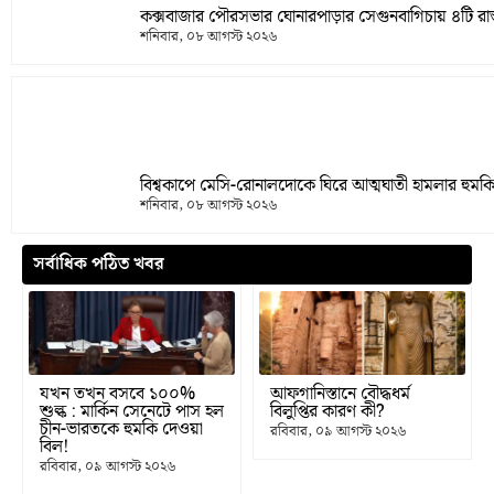
কক্সবাজার পৌরসভার ঘোনারপাড়ার সেগুনবাগিচায় ৪টি রাস্তা
শনিবার, ০৮ আগস্ট ২০২৬
বিশ্বকাপে মেসি-রোনালদোকে ঘিরে আত্মঘাতী হামলার হুমক
শনিবার, ০৮ আগস্ট ২০২৬
সর্বাধিক পঠিত খবর
যখন তখন বসবে ১০০%
আফগানিস্তানে বৌদ্ধধর্ম
শুল্ক : মার্কিন সেনেটে পাস হল
বিলুপ্তির কারণ কী?
চীন-ভারতকে হুমকি দেওয়া
রবিবার, ০৯ আগস্ট ২০২৬
বিল!
রবিবার, ০৯ আগস্ট ২০২৬