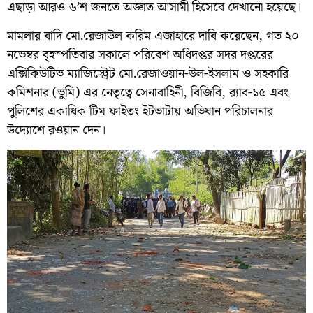
এছাড়া আরও ৬’শ জনতে অজ্ঞাত আসামী হিসেবে দেখানো হয়েছে।
মামলার বাদি মো.রেজাউল করিম এজাহারে দাবি করেছেন, গত ২০
নভেম্বর বৃহস্পতিবার সকালে পরিবেশ অধিদপ্তর সদর দপ্তরের
এক্সিকিউটিভ ম্যাজিস্ট্রেট মো.রেজাওয়ান-উল-ইসলাম ও সহকারি
কমিশনার (ভুমি) এর নেতৃত্বে সেনাবাহিনী, বিজিবি, র‌্যাব-১৫ এবং
পুলিশের একাধিক টিম ফাইতং ইটভাটায় অভিযান পরিচালনার
উদ্যোশে রওয়ান দেন।