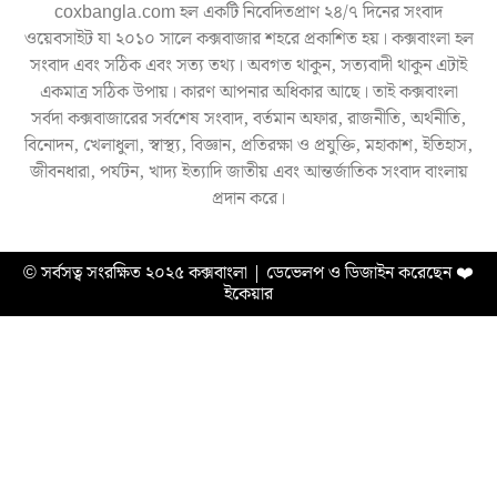
coxbangla.com হল একটি নিবেদিতপ্রাণ ২৪/৭ দিনের সংবাদ
ওয়েবসাইট যা ২০১০ সালে কক্সবাজার শহরে প্রকাশিত হয়। কক্সবাংলা হল
সংবাদ এবং সঠিক এবং সত্য তথ্য। অবগত থাকুন, সত্যবাদী থাকুন এটাই
একমাত্র সঠিক উপায়। কারণ আপনার অধিকার আছে। তাই কক্সবাংলা
সর্বদা কক্সবাজারের সর্বশেষ সংবাদ, বর্তমান অফার, রাজনীতি, অর্থনীতি,
বিনোদন, খেলাধুলা, স্বাস্থ্য, বিজ্ঞান, প্রতিরক্ষা ও প্রযুক্তি, মহাকাশ, ইতিহাস,
জীবনধারা, পর্যটন, খাদ্য ইত্যাদি জাতীয় এবং আন্তর্জাতিক সংবাদ বাংলায়
প্রদান করে।
© সর্বসত্ব সংরক্ষিত ২০২৫ কক্সবাংলা | ডেভেলপ ও ডিজাইন করেছেন
❤️
ইকেয়ার