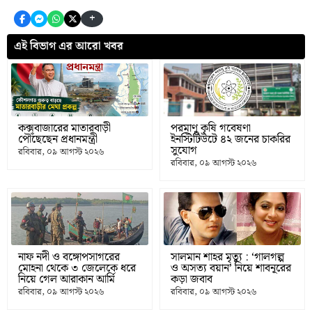
+
এই বিভাগ এর আরো খবর
কক্সবাজারের মাতারবাড়ী
পরমাণু কৃষি গবেষণা
পৌঁছেছেন প্রধানমন্ত্রী
ইনস্টিটিউটে ৪২ জনের চাকরির
সুযোগ
রবিবার, ০৯ আগস্ট ২০২৬
রবিবার, ০৯ আগস্ট ২০২৬
নাফ নদী ও বঙ্গোপসাগরের
সালমান শাহর মৃত্যু : ‘গালগল্প
মোহনা থেকে ৩ জেলেকে ধরে
ও অসত্য বয়ান’ নিয়ে শাবনূরের
নিয়ে গেল আরাকান আর্মি
কড়া জবাব
রবিবার, ০৯ আগস্ট ২০২৬
রবিবার, ০৯ আগস্ট ২০২৬