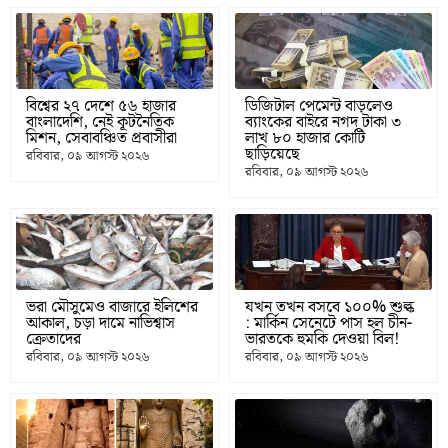
বিশ্বের ২৭ দেশে ৫৬ হাজার
ডিজিটাল পেমেন্ট বাড়লেও
বাংলাদেশি, নেই কূটনৈতিক
ব্যাংকের বাইরে নগদ টাকা ৩
মিশন, সেবাবঞ্চিত প্রবাসীরা
লাখ ৮০ হাজার কোটি
ছাড়িয়েছে
রবিবার, ০৯ আগস্ট ২০২৬
রবিবার, ০৯ আগস্ট ২০২৬
ভরা মৌসুমেও বাজারে ইলিশের
যখন তখন বসবে ১০০% শুল্ক
আকাল, চড়া দামে নাভিশ্বাস
: মার্কিন সেনেটে পাস হল চীন-
ক্রেতাদের
ভারতকে হুমকি দেওয়া বিল!
রবিবার, ০৯ আগস্ট ২০২৬
রবিবার, ০৯ আগস্ট ২০২৬