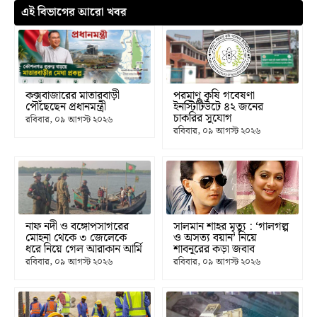
এই বিভাগের আরো খবর
কক্সবাজারের মাতারবাড়ী
পরমাণু কৃষি গবেষণা
পৌঁছেছেন প্রধানমন্ত্রী
ইনস্টিটিউটে ৪২ জনের
চাকরির সুযোগ
রবিবার, ০৯ আগস্ট ২০২৬
রবিবার, ০৯ আগস্ট ২০২৬
নাফ নদী ও বঙ্গোপসাগরের
সালমান শাহর মৃত্যু : ‘গালগল্প
মোহনা থেকে ৩ জেলেকে
ও অসত্য বয়ান’ নিয়ে
ধরে নিয়ে গেল আরাকান আর্মি
শাবনূরের কড়া জবাব
রবিবার, ০৯ আগস্ট ২০২৬
রবিবার, ০৯ আগস্ট ২০২৬