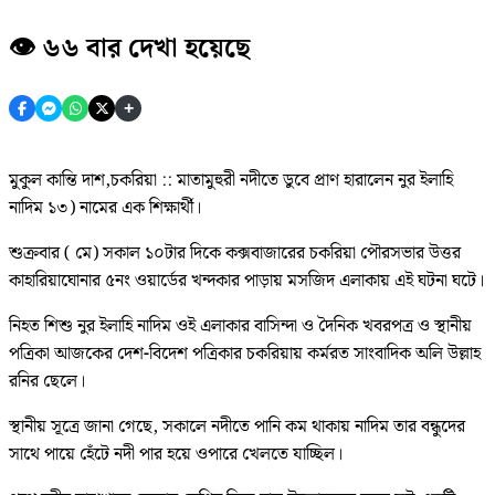
👁️ ৬৬ বার দেখা হয়েছে
+
মুকুল কান্তি দাশ,চকরিয়া :: মাতামুহুরী নদীতে ডুবে প্রাণ হারালেন নুর ইলাহি
নাদিম ১৩) নামের এক শিক্ষার্থী।
শুক্রবার ( মে) সকাল ১০টার দিকে কক্সবাজারের চকরিয়া পৌরসভার উত্তর
কাহারিয়াঘোনার ৫নং ওয়ার্ডের খন্দকার পাড়ায় মসজিদ এলাকায় এই ঘটনা ঘটে।
নিহত শিশু নুর ইলাহি নাদিম ওই এলাকার বাসিন্দা ও দৈনিক খবরপত্র ও স্থানীয়
পত্রিকা আজকের দেশ-বিদেশ পত্রিকার চকরিয়ায় কর্মরত সাংবাদিক অলি উল্লাহ
রনির ছেলে।
স্থানীয় সূত্রে জানা গেছে, সকালে নদীতে পানি কম থাকায় নাদিম তার বন্ধুদের
সাথে পায়ে হেঁটে নদী পার হয়ে ওপারে খেলতে যাচ্ছিল।