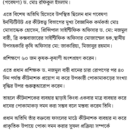
(গবেষণা) ড. মোঃ রফিকুল ইসলাম।
এতে বিশেষ অতিথি হিসেবে উপস্থিত ছিলেন ধান গবেষণা
ইনস্টিটিউট এর কীটতত্ত্ব বিভাগের মূখ্য বৈজ্ঞানিক কর্মকর্তা মোঃ
মোসাদ্দেক হোসেন, প্রিন্সিপাল সাইন্টিফিক অফিসার ড. মো: নজমুল
বারী, ব্রি কক্সবাজারের সাইন্টিফিক অফিসার মোজাম্মেল হক,স্থানীয়
উপসহকারি কৃষি অফিসার মো: জাকারিয়া, মিজানুর রহমান।
প্রশিক্ষণে ৬০ জন কৃষক-কৃষাণী অংশগ্রহণ করেন।
এতে প্রধান প্রশিক্ষক ড. নজমুল বারী ধানের চারা রোপণের পর ৪০
দিন পর্যন্ত কীটনাশক প্রয়োগ না করে উপকারী পোকামাকড়ের সংখ্যা
বৃদ্ধির উপর গুরুত্বআরোপ করেন।
তাহলে কীটনাশকের ব্যবহার ছাড়াই কিংবা একবার মাত্র ব্যবহার করে
ধানের পোকামাকড় দমন করা সম্ভব বলে মন্তব্য করেন তিনি।
প্রধান অতিথি তাঁর বক্তব্যে ফসলের মাঠে কীটনাশক ব্যবহার না করে
প্রাকৃতিক উপায়ে পোকা দমন করার সুফল প্রক্রিয়া সম্পর্কে