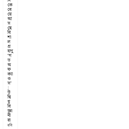
দি
কে
ধে
য়ে
আ
স
ছে
বি
শা
ল
গ্র
হাণু
‘গ
ড
অ
ফ
ক্যা
ও
স’
:
উ
দ্বি
গ্ন
বি
জ্ঞা
নী
রা
রবি