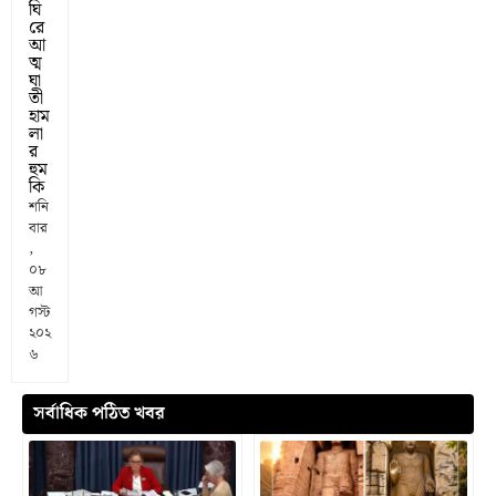
ঘি
রে
আ
ত্ম
ঘা
তী
হাম
লা
র
হুম
কি
শনি
বার
,
০৮
আ
গস্ট
২০২
৬
সর্বাধিক পঠিত খবর