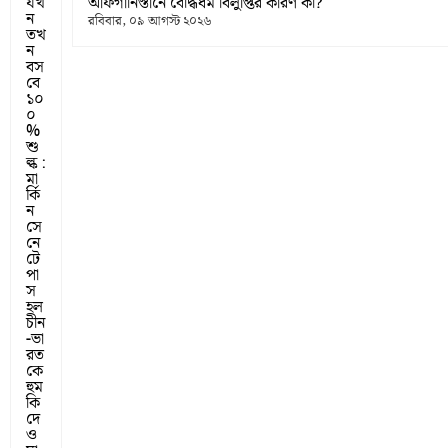
যখ
আফগানিস্তানে বৌদ্ধধর্ম বিলুপ্তির কারণ কী?
ন
রবিবার, ০৯ আগস্ট ২০২৬
তখ
ন
বস
বে
১০
০
%
শু
ল্ক :
মা
র্কি
ন
সে
নে
টে
পা
স
হল
চীন
-ভা
রত
কে
হুম
কি
দে
ও