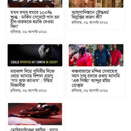
যখন তখন বসবে ১০০%
আফগানিস্তানে বৌদ্ধধর্ম
শুল্ক : মার্কিন সেনেটে পাস হল
বিলুপ্তির কারণ কী?
চীন-ভারতকে হুমকি দেওয়া
রবিবার, ০৯ আগস্ট ২০২৬
বিল!
রবিবার, ০৯ আগস্ট ২০২৬
মহাকাশ দিয়ে পৃথিবীর দিকে
কক্সবাজারে মন্দির সেবায়েত
ধেয়ে আসছে বিশাল গ্রহাণু
নয়ন সাধু হত্যার প্রধান আসামি
‘গড অফ ক্যাওস’ : উদ্বিগ্ন
‘এক পিচ্ছা’ আব্দুর রহিম
বিজ্ঞানীরা
গ্রেপ্তার
রবিবার, ০৯ আগস্ট ২০২৬
রবিবার, ০৯ আগস্ট ২০২৬
মোটরসাইকেল দুর্ঘটনা : সাড়ে