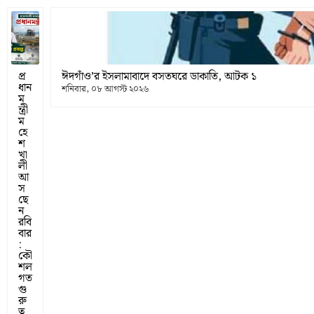
প্র
ঈদগাঁও’র ইসলামাবাদে বসতঘরে ডাকাতি, আটক ১
ধান
শনিবার, ০৮ আগস্ট ২০২৬
ম
ন্ত্রী
ম
হে
শ
খা
লী
আ
স
ছে
ন
রবি
বার
:
কৌ
শল
গত
গু
রু
ত্ব