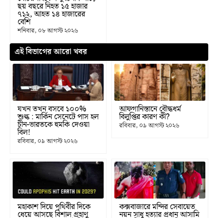
ছয় বছরে নিহত ১৫ হাজার
৭১২, আহত ১৪ হাজারের
বেশি
শনিবার, ০৮ আগস্ট ২০২৬
এই বিভাগের আরো খবর
যখন তখন বসবে ১০০%
আফগানিস্তানে বৌদ্ধধর্ম
শুল্ক : মার্কিন সেনেটে পাস হল
বিলুপ্তির কারণ কী?
চীন-ভারতকে হুমকি দেওয়া
রবিবার, ০৯ আগস্ট ২০২৬
বিল!
রবিবার, ০৯ আগস্ট ২০২৬
মহাকাশ দিয়ে পৃথিবীর দিকে
কক্সবাজারে মন্দির সেবায়েত
ধেয়ে আসছে বিশাল গ্রহাণু
নয়ন সাধু হত্যার প্রধান আসামি