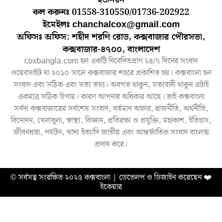
কল করুনঃ 01558-310550/01736-202922
ইমেইলঃ chanchalcox@gmail.com
অফিসঃ অফিস: শহীদ শরণি রোড, কক্সবাজার পৌরসভা,
কক্সবাজার-৪৭০০, বাংলাদেশ
coxbangla.com হল একটি নিবেদিতপ্রাণ ২৪/৭ দিনের সংবাদ
ওয়েবসাইট যা ২০১০ সালে কক্সবাজার শহরে প্রকাশিত হয়। কক্সবাংলা হল
সংবাদ এবং সঠিক এবং সত্য তথ্য। অবগত থাকুন, সত্যবাদী থাকুন এটাই
একমাত্র সঠিক উপায়। কারণ আপনার অধিকার আছে। তাই কক্সবাংলা
সর্বদা কক্সবাজারের সর্বশেষ সংবাদ, বর্তমান অফার, রাজনীতি, অর্থনীতি,
বিনোদন, খেলাধুলা, স্বাস্থ্য, বিজ্ঞান, প্রতিরক্ষা ও প্রযুক্তি, মহাকাশ, ইতিহাস,
জীবনধারা, পর্যটন, খাদ্য ইত্যাদি জাতীয় এবং আন্তর্জাতিক সংবাদ বাংলায়
প্রদান করে।
© সর্বসত্ব সংরক্ষিত ২০২৫ কক্সবাংলা | ডেভেলপ ও ডিজাইন করেছেন
❤️
ইকেয়ার