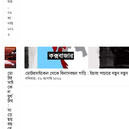
বার
,
০৯
আ
গস্ট
২০২
৬
মো
মোটরসাইকেল থেকে বিলাসবহুল গাড়ি : ইয়াবা পাচারে নতুন নতুন
টর
শনিবার, ০৮ আগস্ট ২০২৬
সাই
কে
ল
দুর্ঘ
টনা
:
সা
ড়ে
ছয়
বছ
রে