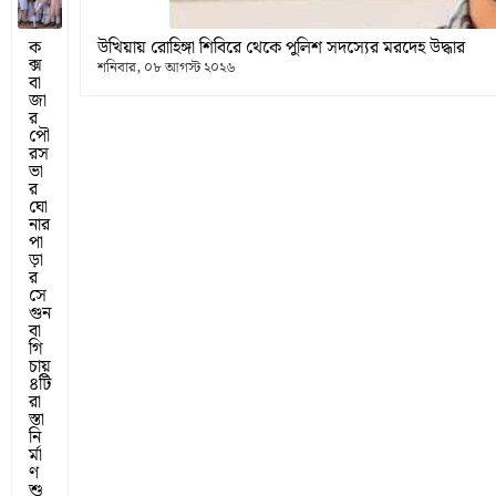
ক
উখিয়ায় রোহিঙ্গা শিবিরে থেকে পুলিশ সদস্যের মরদেহ উদ্ধার
ক্স
শনিবার, ০৮ আগস্ট ২০২৬
বা
জা
র
পৌ
রস
ভা
র
ঘো
নার
পা
ড়া
র
সে
গুন
বা
গি
চায়
৪টি
রা
স্তা
নি
র্মা
ণ
শু