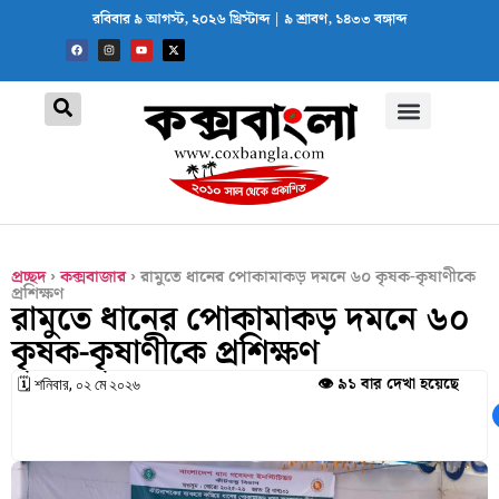
রবিবার ৯ আগস্ট, ২০২৬ খ্রিস্টাব্দ | ৯ শ্রাবণ, ১৪৩৩ বঙ্গাব্দ
প্রচ্ছদ
›
কক্সবাজার
›
রামুতে ধানের পোকামাকড় দমনে ৬০ কৃষক-কৃষাণীকে
প্রশিক্ষণ
রামুতে ধানের পোকামাকড় দমনে ৬০
কৃষক-কৃষাণীকে প্রশিক্ষণ
👁️ ৯১ বার দেখা হয়েছে
🗓 শনিবার, ০২ মে ২০২৬