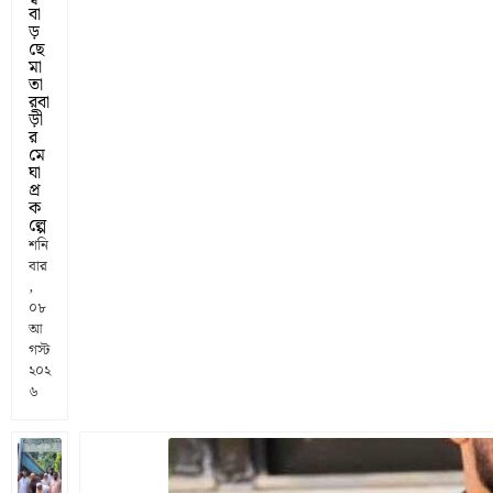
বা
ড়
ছে
মা
তা
রবা
ড়ী
র
মে
ঘা
প্র
ক
ল্পে
শনি
বার
,
০৮
আ
গস্ট
২০২
৬