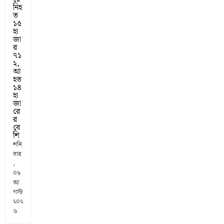
নিহ
ত
১৫
হা
জা
র
৭১
২,
আ
হত
১৪
হা
জা
রে
র
বে
শি
শনি
বার
,
০৮
আ
গস্ট
২০২
৬