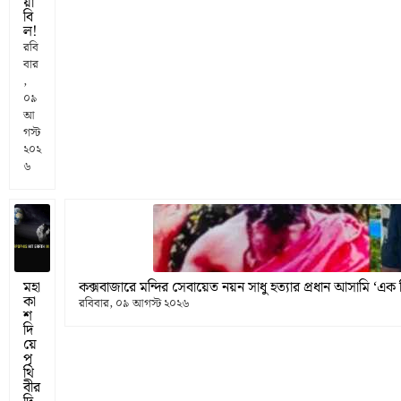
য়া
বি
ল!
রবি
বার
,
০৯
আ
গস্ট
২০২
৬
মহা
কক্সবাজারে মন্দির সেবায়েত নয়ন সাধু হত্যার প্রধান আসামি ‘এক পিচ
কা
রবিবার, ০৯ আগস্ট ২০২৬
শ
দি
য়ে
পৃ
থি
বীর