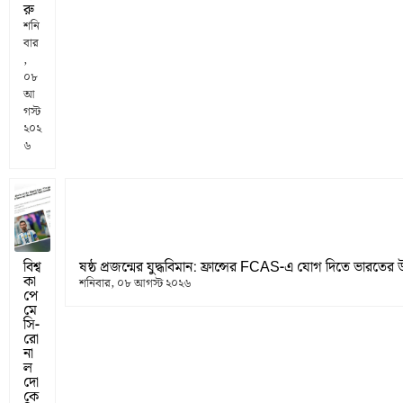
রু
শনি
বার
,
০৮
আ
গস্ট
২০২
৬
বিশ্ব
ষষ্ঠ প্রজন্মের যুদ্ধবিমান: ফ্রান্সের FCAS-এ যোগ দিতে ভারতের 
কা
শনিবার, ০৮ আগস্ট ২০২৬
পে
মে
সি-
রো
না
ল
দো
কে